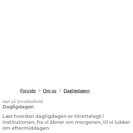
Forside
Om os
Dagligdagen
start på hovedindhold
senest opdateret 4. august 2026
Dagligdagen
Læs hvordan dagligdagen er tilrettelagt i
institutionen, fra vi åbner om morgenen, til vi lukker
om eftermiddagen.