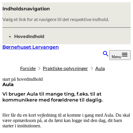
Indholdsnavigation
Vælg et link for at navigere til det respektive indhold.
gå til
Hovedindhold
Børnehuset Lervangen
Menu
Forside
Praktiske oplysninger
Aula
start på hovedindhold
senest opdateret 8. oktober 2025
Aula
Vi bruger Aula til mange ting, f.eks. til at
kommunikere med forældrene til daglig.
Her får du en kort vejledning til at komme i gang med Aula. Du skal
være opmærksom på, at du først kan logge ind den dag, dit barn
starter i institutionen.