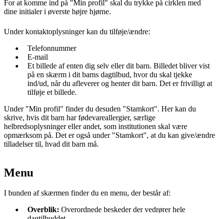
For at komme ind på "Min profil" skal du trykke på cirklen med
dine initialer i øverste højre hjørne.
Under kontaktoplysninger kan du tilføje/ændre:
Telefonnummer
E-mail
Et billede af enten dig selv eller dit barn. Billedet bliver vist
på en skærm i dit barns dagtilbud, hvor du skal tjekke
ind/ud, når du afleverer og henter dit barn. Det er frivilligt at
tilføje et billede.
Under "Min profil" finder du desuden "Stamkort". Her kan du
skrive, hvis dit barn har fødevareallergier, særlige
helbredsoplysninger eller andet, som institutionen skal være
opmærksom på. Det er også under "Stamkort", at du kan give/ændre
tilladelser til, hvad dit barn må.
Menu
I bunden af skærmen finder du en menu, der består af:
Overblik:
Overordnede beskeder der vedrører hele
dagtilbuddet.