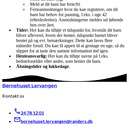
Meld at dit barn har ferie/fri
Ferieanmodninger hvor du kan registrere, om dit
barn har behov for pasning, f.eks. i uge 42
(efterårsferien). Anmodningerne meldes ud løbende
hen over året.
Tider:
Her kan du tilføje et tidspunkt for, hvornår dit barn
bliver afleveret, hvem der henter, tidspunkt barnet bliver
hentet på og evt. bemærkninger. Dette kan laves flere
måneder forud. Du kan få appen til at gentage en uge, så du
slipper for at taste den samme information ind igen.
Henteansvarlig:
Her kan du tilføje navne på f.eks.
bedsteforældre eller andre, som henter dit barn.
Åbningstider og lukkedage
.
Børnehuset Lervangen
Kontakt os
24 78 12 01
bornehuset.lervangen@randers.dk