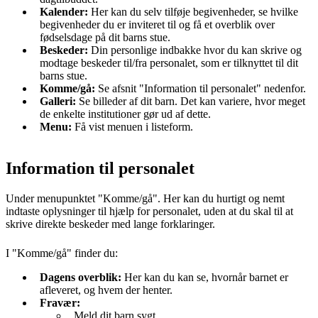
Kalender:
Her kan du selv tilføje begivenheder, se hvilke
begivenheder du er inviteret til og få et overblik over
fødselsdage på dit barns stue.
Beskeder:
Din personlige indbakke hvor du kan skrive og
modtage beskeder til/fra personalet, som er tilknyttet til dit
barns stue.
Komme/gå:
Se afsnit "Information til personalet" nedenfor.
Galleri:
Se billeder af dit barn. Det kan variere, hvor meget
de enkelte institutioner gør ud af dette.
Menu:
Få vist menuen i listeform.
Information til personalet
Under menupunktet "Komme/gå". Her kan du hurtigt og nemt
indtaste oplysninger til hjælp for personalet, uden at du skal til at
skrive direkte beskeder med lange forklaringer.
I "Komme/gå" finder du:
Dagens overblik:
Her kan du kan se, hvornår barnet er
afleveret, og hvem der henter.
Fravær:
Meld dit barn sygt